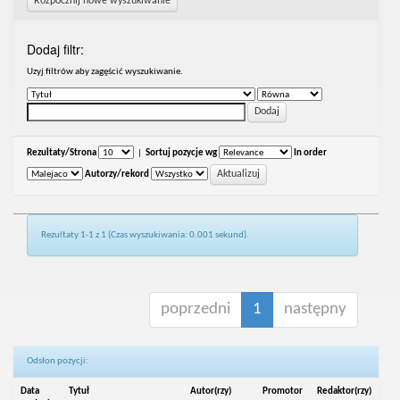
Rozpocznij nowe wyszukiwanie
Dodaj filtr:
Uzyj filtrów aby zagęścić wyszukiwanie.
Rezultaty/Strona
|
Sortuj pozycje wg
In order
Autorzy/rekord
Rezultaty 1-1 z 1 (Czas wyszukiwania: 0.001 sekund).
poprzedni
1
następny
Odsłon pozycji:
Data
Tytuł
Autor(rzy)
Promotor
Redaktor(rzy)