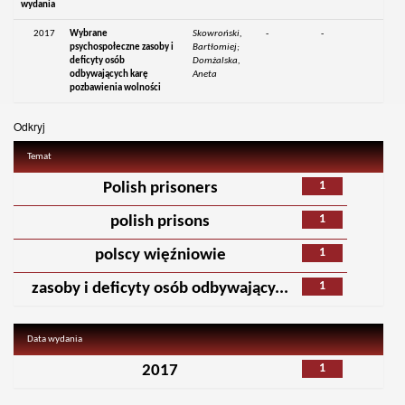
wydania
2017
Wybrane
Skowroński,
-
-
psychospołeczne zasoby i
Bartłomiej;
deficyty osób
Domżalska,
odbywających karę
Aneta
pozbawienia wolności
Odkryj
Temat
1
Polish prisoners
1
polish prisons
1
polscy więźniowie
1
zasoby i deficyty osób odbywający...
Data wydania
1
2017