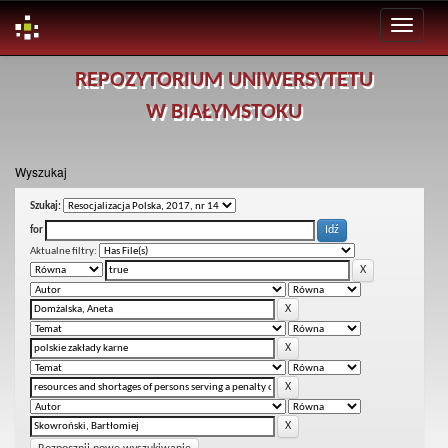
Skip
REPOZYTORIUM UNIWERSYTETU
navigation
W BIAŁYMSTOKU
Wyszukaj
Szukaj:
for
Aktualne filtry: