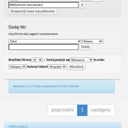
Rozpocznij nowe wyszukiwanie
Dodaj filtr:
Uzyj filtrów aby zagęścić wyszukiwanie.
Rezultaty/Strona
|
Sortuj pozycje wg
In order
Autorzy/rekord
Rezultaty 1-1 z 1 (Czas wyszukiwania: 0.001 sekund).
poprzedni
1
następny
Odsłon pozycji: