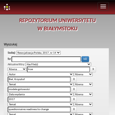
Skip
REPOZYTORIUM UNIWERSYTETU
navigation
W BIAŁYMSTOKU
Wyszukaj
Szukaj:
for
Aktualne filtry: