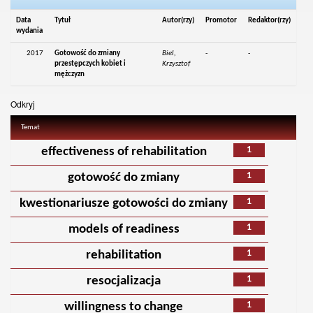
Data
Tytuł
Autor(rzy)
Promotor
Redaktor(rzy)
wydania
2017
Gotowość do zmiany
Biel,
-
-
przestępczych kobiet i
Krzysztof
mężczyzn
Odkryj
Temat
1
effectiveness of rehabilitation
1
gotowość do zmiany
1
kwestionariusze gotowości do zmiany
1
models of readiness
1
rehabilitation
1
resocjalizacja
1
willingness to change