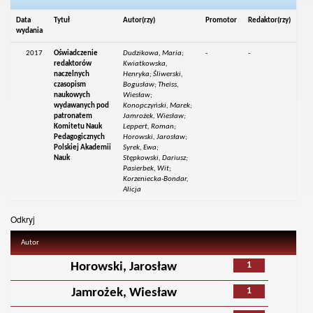
Data
Tytuł
Autor(rzy)
Promotor
Redaktor(rzy)
wydania
2017
Oświadczenie
Dudzikowa, Maria;
-
-
redaktorów
Kwiatkowska,
naczelnych
Henryka; Śliwerski,
czasopism
Bogusław; Theiss,
naukowych
Wiesław;
wydawanych pod
Konopczyński, Marek;
patronatem
Jamrożek, Wiesław;
Komitetu Nauk
Leppert, Roman;
Pedagogicznych
Horowski, Jarosław;
Polskiej Akademii
Syrek, Ewa;
Nauk
Stępkowski, Dariusz;
Pasierbek, Wit;
Korzeniecka-Bondar,
Alicja
Odkryj
Autor
1
Horowski, Jarosław
1
Jamrożek, Wiesław