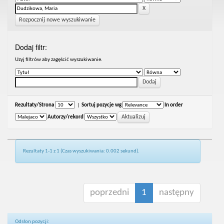
Rozpocznij nowe wyszukiwanie
Dodaj filtr:
Uzyj filtrów aby zagęścić wyszukiwanie.
Rezultaty/Strona
|
Sortuj pozycje wg
In order
Autorzy/rekord
Rezultaty 1-1 z 1 (Czas wyszukiwania: 0.002 sekund).
poprzedni
1
następny
Odsłon pozycji: