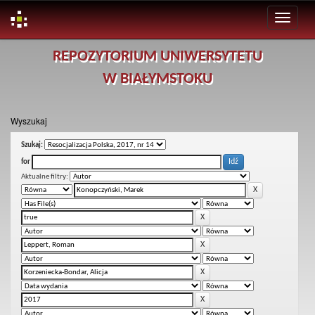
Skip
REPOZYTORIUM UNIWERSYTETU
navigation
W BIAŁYMSTOKU
Wyszukaj
Szukaj:
for
Aktualne filtry: