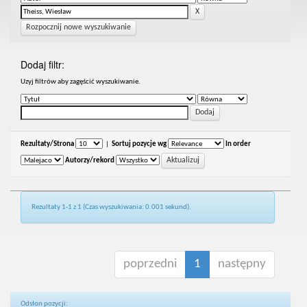
Rozpocznij nowe wyszukiwanie
Dodaj filtr:
Uzyj filtrów aby zagęścić wyszukiwanie.
Rezultaty/Strona
|
Sortuj pozycje wg
In order
Autorzy/rekord
Rezultaty 1-1 z 1 (Czas wyszukiwania: 0.001 sekund).
poprzedni
1
następny
Odsłon pozycji: