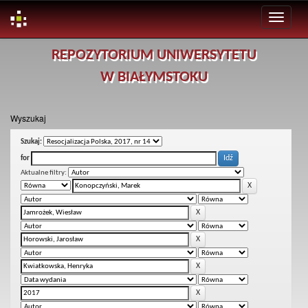
Skip
REPOZYTORIUM UNIWERSYTETU
navigation
W BIAŁYMSTOKU
Wyszukaj
Szukaj:
for
Aktualne filtry: