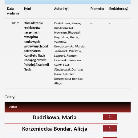
Data
Tytuł
Autor(rzy)
Promotor
Redaktor(rzy)
wydania
2017
Oświadczenie
Dudzikowa, Maria;
-
-
redaktorów
Kwiatkowska,
naczelnych
Henryka; Śliwerski,
czasopism
Bogusław; Theiss,
naukowych
Wiesław;
wydawanych pod
Konopczyński, Marek;
patronatem
Jamrożek, Wiesław;
Komitetu Nauk
Leppert, Roman;
Pedagogicznych
Horowski, Jarosław;
Polskiej Akademii
Syrek, Ewa;
Nauk
Stępkowski, Dariusz;
Pasierbek, Wit;
Korzeniecka-Bondar,
Alicja
Odkryj
Autor
1
Dudzikowa, Maria
1
Korzeniecka-Bondar, Alicja