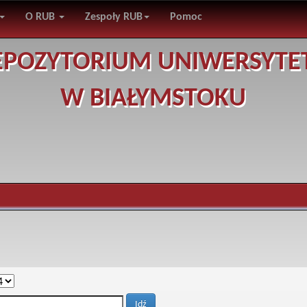
O RUB
Zespoły RUB
Pomoc
EPOZYTORIUM UNIWERSYTE
W BIAŁYMSTOKU