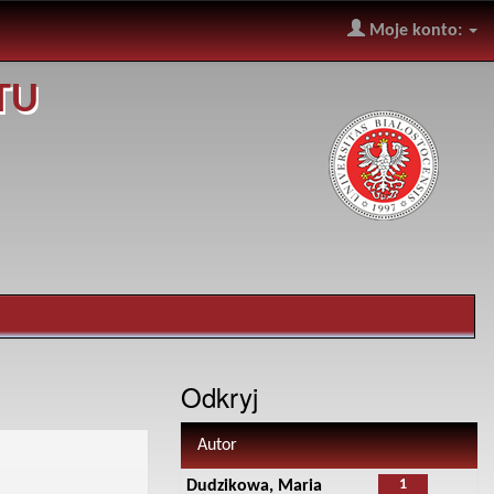
Moje konto:
TU
Odkryj
Autor
1
Dudzikowa, Maria