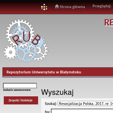
Przeglądaj:
Strona główna
Skip
R
navigation
Repozytorium Uniwersytetu w Białymstoku
Wyszukaj
Szukanie zaawansowane
Zespoły i Kolekcje
Szukaj:
for