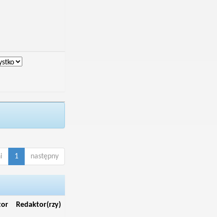
i
1
następny
tor
Redaktor(rzy)