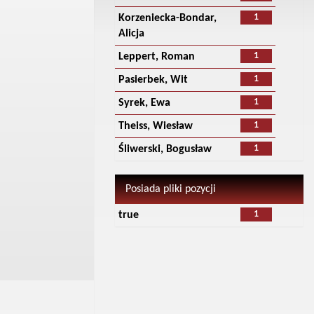
1
Korzeniecka-Bondar,
Alicja
1
Leppert, Roman
1
Pasierbek, Wit
1
Syrek, Ewa
1
Theiss, Wiesław
1
Śliwerski, Bogusław
Posiada pliki pozycji
1
true