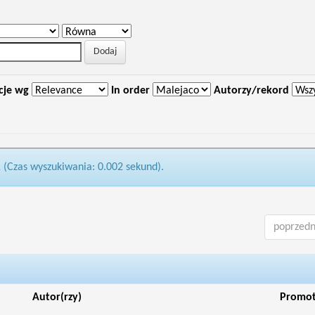
cje wg
In order
Autorzy/rekord
1 (Czas wyszukiwania: 0.002 sekund).
poprzedn
Autor(rzy)
Promo