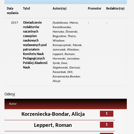
Data
Tytuł
Autor(rzy)
Promotor
Redaktor(rzy)
wydania
2017
Oświadczenie
Dudzikowa, Maria;
-
-
redaktorów
Kwiatkowska,
naczelnych
Henryka; Śliwerski,
czasopism
Bogusław; Theiss,
naukowych
Wiesław;
wydawanych pod
Konopczyński, Marek;
patronatem
Jamrożek, Wiesław;
Komitetu Nauk
Leppert, Roman;
Pedagogicznych
Horowski, Jarosław;
Polskiej Akademii
Syrek, Ewa;
Nauk
Stępkowski, Dariusz;
Pasierbek, Wit;
Korzeniecka-Bondar,
Alicja
Odkryj
Autor
1
Korzeniecka-Bondar, Alicja
1
Leppert, Roman