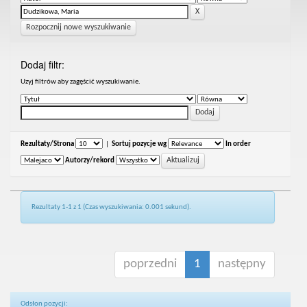
Rozpocznij nowe wyszukiwanie
Dodaj filtr:
Uzyj filtrów aby zagęścić wyszukiwanie.
Rezultaty/Strona
|
Sortuj pozycje wg
In order
Autorzy/rekord
Rezultaty 1-1 z 1 (Czas wyszukiwania: 0.001 sekund).
poprzedni
1
następny
Odsłon pozycji: