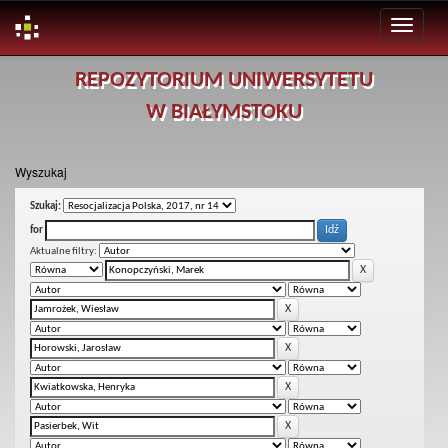
Skip
REPOZYTORIUM UNIWERSYTETU
navigation
W BIAŁYMSTOKU
Wyszukaj
Szukaj:
for
Aktualne filtry: