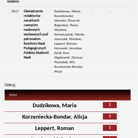
wydania
2017
Oświadczenie
Dudzikowa, Maria;
-
-
redaktorów
Kwiatkowska,
naczelnych
Henryka; Śliwerski,
czasopism
Bogusław; Theiss,
naukowych
Wiesław;
wydawanych pod
Konopczyński, Marek;
patronatem
Jamrożek, Wiesław;
Komitetu Nauk
Leppert, Roman;
Pedagogicznych
Horowski, Jarosław;
Polskiej Akademii
Syrek, Ewa;
Nauk
Stępkowski, Dariusz;
Pasierbek, Wit;
Korzeniecka-Bondar,
Alicja
Odkryj
Autor
1
Dudzikowa, Maria
1
Korzeniecka-Bondar, Alicja
1
Leppert, Roman