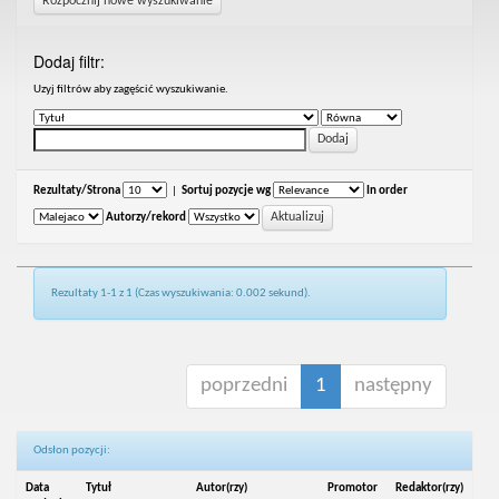
Rozpocznij nowe wyszukiwanie
Dodaj filtr:
Uzyj filtrów aby zagęścić wyszukiwanie.
Rezultaty/Strona
|
Sortuj pozycje wg
In order
Autorzy/rekord
Rezultaty 1-1 z 1 (Czas wyszukiwania: 0.002 sekund).
poprzedni
1
następny
Odsłon pozycji:
Data
Tytuł
Autor(rzy)
Promotor
Redaktor(rzy)