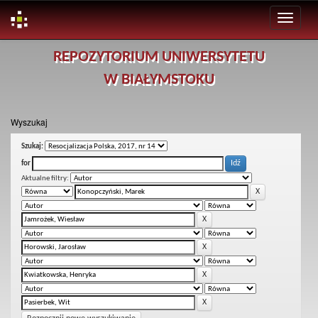
Skip
REPOZYTORIUM UNIWERSYTETU
navigation
W BIAŁYMSTOKU
Wyszukaj
Szukaj:
for
Aktualne filtry: