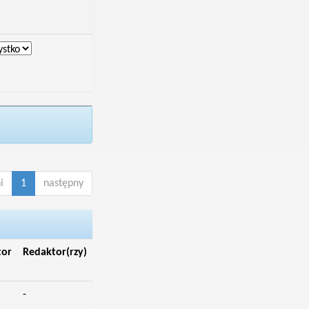
i
1
następny
tor
Redaktor(rzy)
-