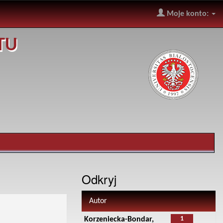
Moje konto:
TU
Odkryj
Autor
1
Korzeniecka-Bondar,