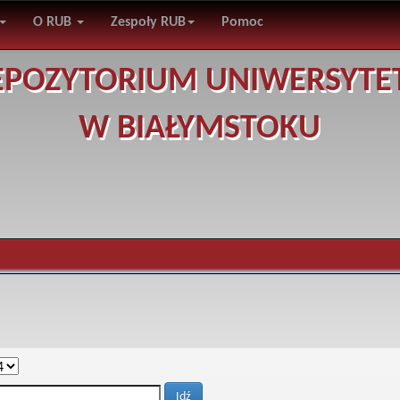
O RUB
Zespoły RUB
Pomoc
EPOZYTORIUM UNIWERSYTE
W BIAŁYMSTOKU