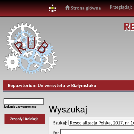
Przeglądaj:
Strona główna
Skip
R
navigation
Repozytorium Uniwersytetu w Białymstoku
Wyszukaj
Szukanie zaawansowane
Zespoły i Kolekcje
Szukaj:
for