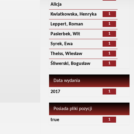
Alicja
1
Kwiatkowska, Henryka
1
Leppert, Roman
1
Pasierbek, Wit
1
Syrek, Ewa
1
Theiss, Wiesław
1
Śliwerski, Bogusław
Data wydania
1
2017
Posiada pliki pozycji
1
true