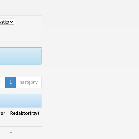
i
1
następny
tor
Redaktor(rzy)
-