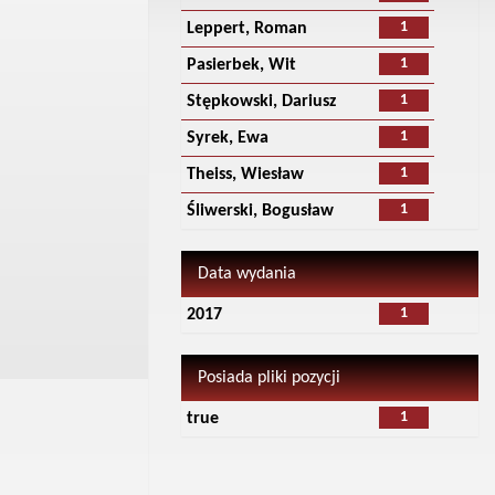
1
Leppert, Roman
1
Pasierbek, Wit
1
Stępkowski, Dariusz
1
Syrek, Ewa
1
Theiss, Wiesław
1
Śliwerski, Bogusław
Data wydania
1
2017
Posiada pliki pozycji
1
true