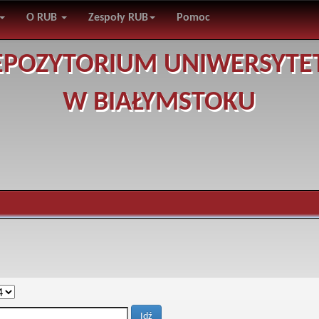
O RUB
Zespoły RUB
Pomoc
EPOZYTORIUM UNIWERSYTE
W BIAŁYMSTOKU