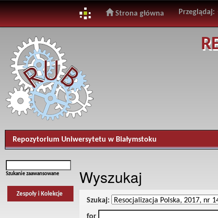
Przeglądaj:
Strona główna
Skip
R
navigation
Repozytorium Uniwersytetu w Białymstoku
Wyszukaj
Szukanie zaawansowane
Zespoły i Kolekcje
Szukaj:
for