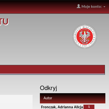
Moje konto:
TU
Odkryj
Autor
1
Fronczak, Adrianna Alicja