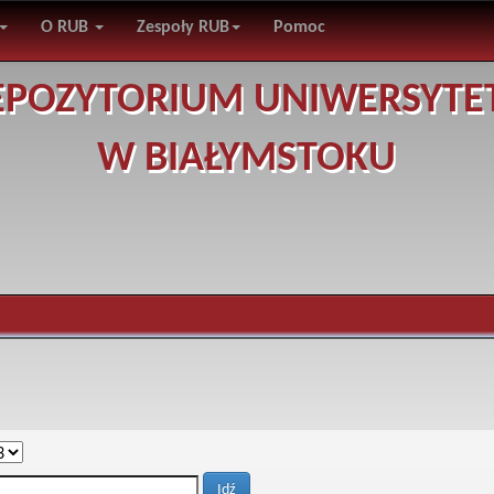
O RUB
Zespoły RUB
Pomoc
EPOZYTORIUM UNIWERSYTE
W BIAŁYMSTOKU