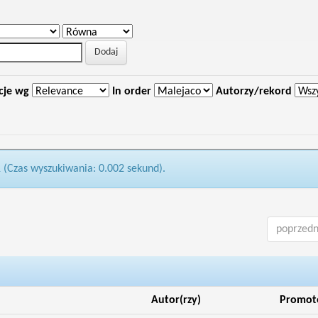
cje wg
In order
Autorzy/rekord
1 (Czas wyszukiwania: 0.002 sekund).
poprzedn
Autor(rzy)
Promot