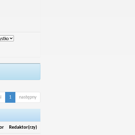
i
1
następny
or
Redaktor(rzy)