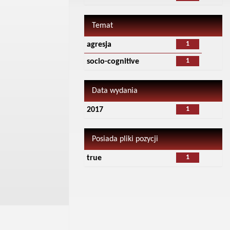
Temat
1
agresja
1
socio-cognitive
Data wydania
1
2017
Posiada pliki pozycji
1
true