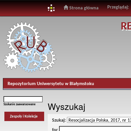
Przeglądaj:
Strona główna
Skip
R
navigation
Repozytorium Uniwersytetu w Białymstoku
Wyszukaj
Szukanie zaawansowane
Zespoły i Kolekcje
Szukaj:
for