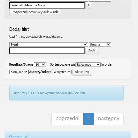
Rozpocznij nowe wyszukiwanie
Dodaj filtr:
Uzyj filtrów aby zagęścić wyszukiwanie.
Rezultaty/Strona
|
Sortuj pozycje wg
In order
Autorzy/rekord
Rezultaty 1-1 z 1 (Czas wyszukiwania: 0.002 sekund).
poprzedni
1
następny
Odsłon pozycji: