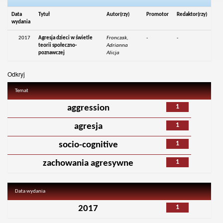
Data
Tytuł
Autor(rzy)
Promotor
Redaktor(rzy)
wydania
2017
Agresja dzieci w świetle
Fronczak,
-
-
teorii społeczno-
Adrianna
poznawczej
Alicja
Odkryj
Temat
1
aggression
1
agresja
1
socio-cognitive
1
zachowania agresywne
Data wydania
1
2017