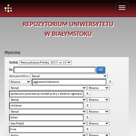
Skip
REPOZYTORIUM UNIWERSYTETU
navigation
W BIAŁYMSTOKU
Wyszukaj
Szukaj:
for
Aktualne filtry: