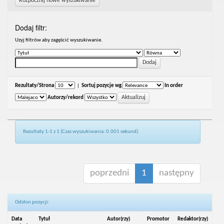
Rozpocznij nowe wyszukiwanie
Dodaj filtr:
Uzyj filtrów aby zagęścić wyszukiwanie.
Rezultaty/Strona
|
Sortuj pozycje wg
In order
Autorzy/rekord
Rezultaty 1-1 z 1 (Czas wyszukiwania: 0.001 sekund).
poprzedni
1
następny
Odsłon pozycji:
Data
Tytuł
Autor(rzy)
Promotor
Redaktor(rzy)