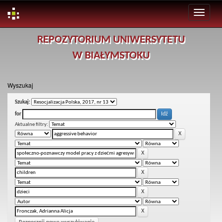
Skip
REPOZYTORIUM UNIWERSYTETU
navigation
W BIAŁYMSTOKU
Wyszukaj
Szukaj:
for
Aktualne filtry: