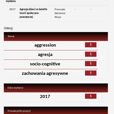
wydania
2017
Agresja dzieci w świetle
Fronczak,
-
-
teorii społeczno-
Adrianna
poznawczej
Alicja
Odkryj
Temat
1
aggression
1
agresja
1
socio-cognitive
1
zachowania agresywne
Data wydania
1
2017
Posiada pliki pozycji