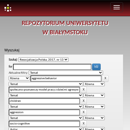
Skip
REPOZYTORIUM UNIWERSYTETU
navigation
W BIAŁYMSTOKU
Wyszukaj
Szukaj:
for
Aktualne filtry: