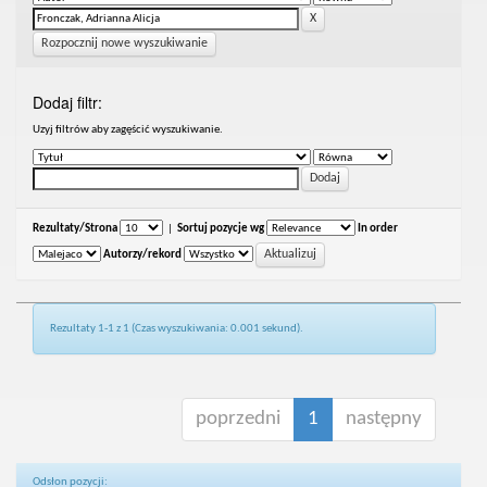
Rozpocznij nowe wyszukiwanie
Dodaj filtr:
Uzyj filtrów aby zagęścić wyszukiwanie.
Rezultaty/Strona
|
Sortuj pozycje wg
In order
Autorzy/rekord
Rezultaty 1-1 z 1 (Czas wyszukiwania: 0.001 sekund).
poprzedni
1
następny
Odsłon pozycji: