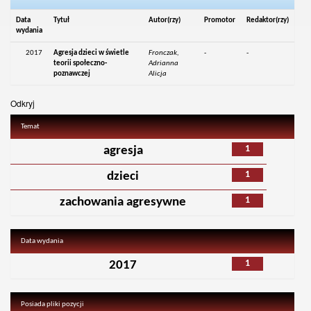
Data
Tytuł
Autor(rzy)
Promotor
Redaktor(rzy)
wydania
2017
Agresja dzieci w świetle
Fronczak,
-
-
teorii społeczno-
Adrianna
poznawczej
Alicja
Odkryj
Temat
1
agresja
1
dzieci
1
zachowania agresywne
Data wydania
1
2017
Posiada pliki pozycji