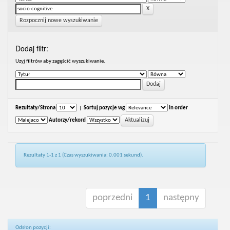
Rozpocznij nowe wyszukiwanie
Dodaj filtr:
Uzyj filtrów aby zagęścić wyszukiwanie.
Rezultaty/Strona
|
Sortuj pozycje wg
In order
Autorzy/rekord
Rezultaty 1-1 z 1 (Czas wyszukiwania: 0.001 sekund).
poprzedni
1
następny
Odsłon pozycji: