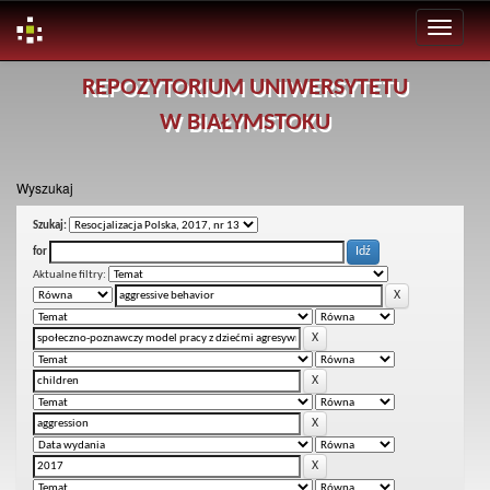
Skip
REPOZYTORIUM UNIWERSYTETU
navigation
W BIAŁYMSTOKU
Wyszukaj
Szukaj:
for
Aktualne filtry: