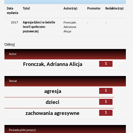
Data
Tytuł
Autor(rzy)
Promotor
Redaktor(rzy)
wydania
2017
Agresja dzieci w świetle
Fronczak,
-
-
teorii społeczno-
Adrianna
poznawczej
Alicja
Odkryj
Autor
1
Fronczak, Adrianna Alicja
Temat
1
agresja
1
dzieci
1
zachowania agresywne
Posiada pliki pozycji