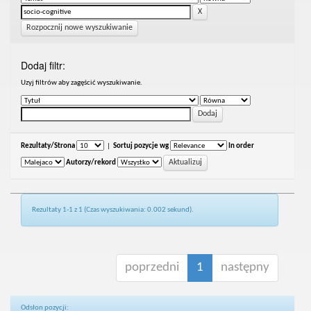
Rozpocznij nowe wyszukiwanie
Dodaj filtr:
Uzyj filtrów aby zagęścić wyszukiwanie.
Rezultaty/Strona
|
Sortuj pozycje wg
In order
Autorzy/rekord
Rezultaty 1-1 z 1 (Czas wyszukiwania: 0.002 sekund).
poprzedni
1
następny
Odsłon pozycji: