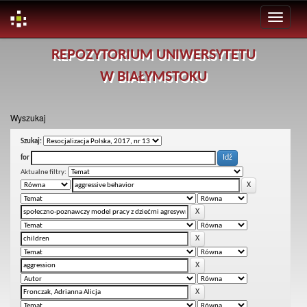
Skip
REPOZYTORIUM UNIWERSYTETU
navigation
W BIAŁYMSTOKU
Wyszukaj
Szukaj:
for
Aktualne filtry: