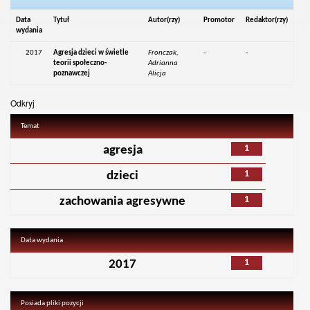
Data
Tytuł
Autor(rzy)
Promotor
Redaktor(rzy)
wydania
2017
Agresja dzieci w świetle
Fronczak,
-
-
teorii społeczno-
Adrianna
poznawczej
Alicja
Odkryj
Temat
1
agresja
1
dzieci
1
zachowania agresywne
Data wydania
1
2017
Posiada pliki pozycji