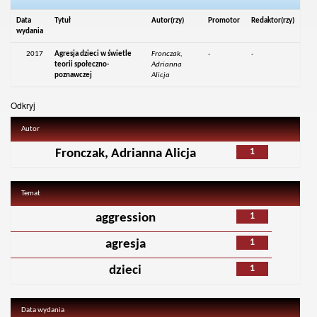
Data
Tytuł
Autor(rzy)
Promotor
Redaktor(rzy)
wydania
2017
Agresja dzieci w świetle
Fronczak,
-
-
teorii społeczno-
Adrianna
poznawczej
Alicja
Odkryj
Autor
1
Fronczak, Adrianna Alicja
Temat
1
aggression
1
agresja
1
dzieci
Data wydania