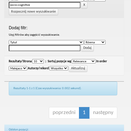
Rozpocznij nowe wyszukiwanie
Dodaj filtr:
Uzyj filtrów aby zagęścić wyszukiwanie.
Rezultaty/Strona
|
Sortuj pozycje wg
In order
Autorzy/rekord
Rezultaty 1-1 z 1 (Czas wyszukiwania: 0.002 sekund).
poprzedni
1
następny
Odsłon pozycji: