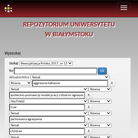
Skip
REPOZYTORIUM UNIWERSYTETU
navigation
W BIAŁYMSTOKU
Wyszukaj
Szukaj:
for
Aktualne filtry: