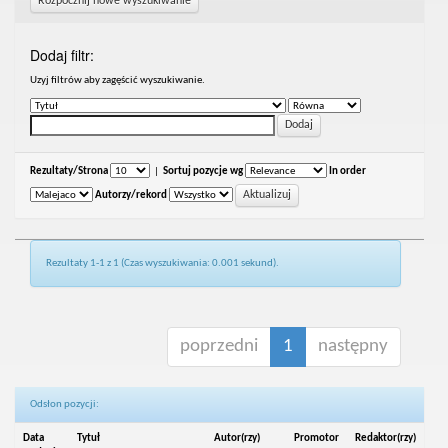
Rozpocznij nowe wyszukiwanie
Dodaj filtr:
Uzyj filtrów aby zagęścić wyszukiwanie.
Rezultaty/Strona
|
Sortuj pozycje wg
In order
Autorzy/rekord
Rezultaty 1-1 z 1 (Czas wyszukiwania: 0.001 sekund).
poprzedni
1
następny
Odsłon pozycji:
Data
Tytuł
Autor(rzy)
Promotor
Redaktor(rzy)