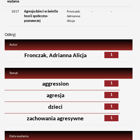
wydania
2017
Agresja dzieci w świetle
Fronczak,
-
-
teorii społeczno-
Adrianna
poznawczej
Alicja
Odkryj
Autor
1
Fronczak, Adrianna Alicja
Temat
1
aggression
1
agresja
1
dzieci
1
zachowania agresywne
Data wydania