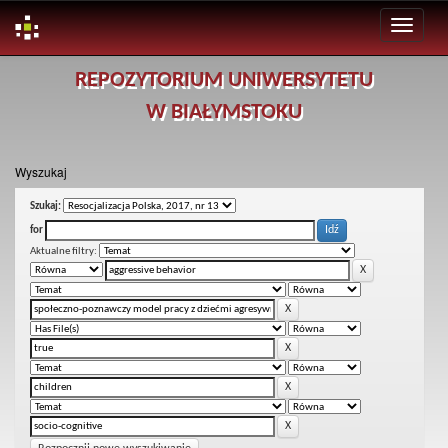
Skip
REPOZYTORIUM UNIWERSYTETU
navigation
W BIAŁYMSTOKU
Wyszukaj
Szukaj:
for
Aktualne filtry: