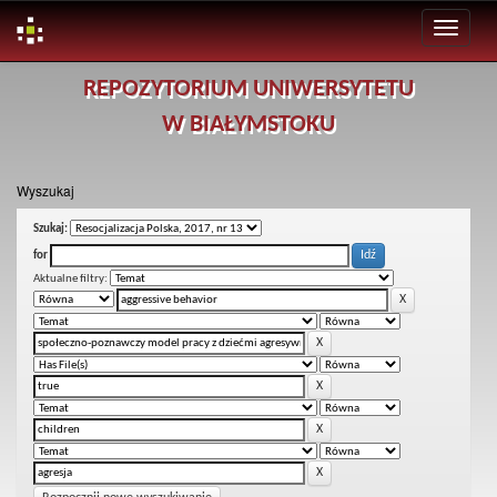
Skip
REPOZYTORIUM UNIWERSYTETU
navigation
W BIAŁYMSTOKU
Wyszukaj
Szukaj:
for
Aktualne filtry: