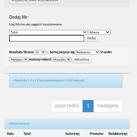
Rozpocznij nowe wyszukiwanie
Dodaj filtr:
Uzyj filtrów aby zagęścić wyszukiwanie.
Rezultaty/Strona
|
Sortuj pozycje wg
In order
Autorzy/rekord
Rezultaty 1-1 z 1 (Czas wyszukiwania: 0.002 sekund).
poprzedni
1
następny
Odsłon pozycji:
Data
Tytuł
Autor(rzy)
Promotor
Redaktor(rzy)