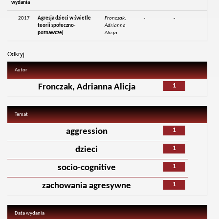
wydania
2017
Agresja dzieci w świetle
Fronczak,
-
-
teorii społeczno-
Adrianna
poznawczej
Alicja
Odkryj
Autor
1
Fronczak, Adrianna Alicja
Temat
1
aggression
1
dzieci
1
socio-cognitive
1
zachowania agresywne
Data wydania