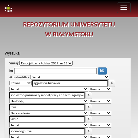
Skip
REPOZYTORIUM UNIWERSYTETU
navigation
W BIAŁYMSTOKU
Wyszukaj
Szukaj:
for
Aktualne filtry: