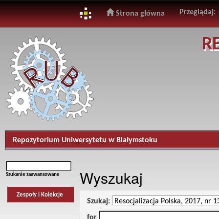
Przeglądaj:
Strona główna
Skip
R
navigation
Repozytorium Uniwersytetu w Białymstoku
Wyszukaj
Szukanie zaawansowane
Zespoły i Kolekcje
Szukaj:
for