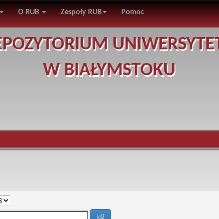
O RUB
Zespoły RUB
Pomoc
EPOZYTORIUM UNIWERSYTE
W BIAŁYMSTOKU