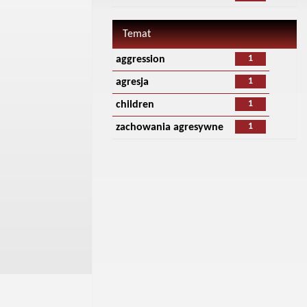
Temat
1
aggression
1
agresja
1
children
1
zachowania agresywne