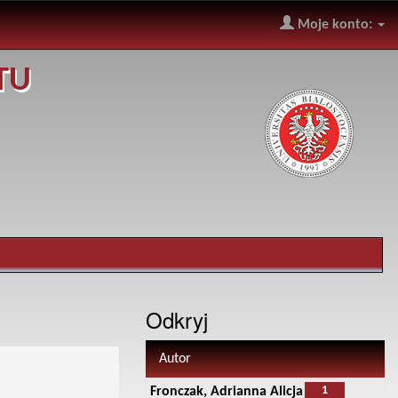
Moje konto:
TU
Odkryj
Autor
1
Fronczak, Adrianna Alicja