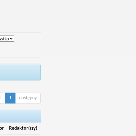
i
1
następny
or
Redaktor(rzy)