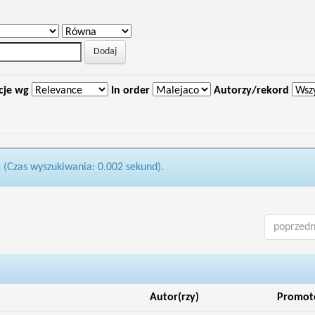
cje wg
In order
Autorzy/rekord
1 (Czas wyszukiwania: 0.002 sekund).
poprzedn
Autor(rzy)
Promot