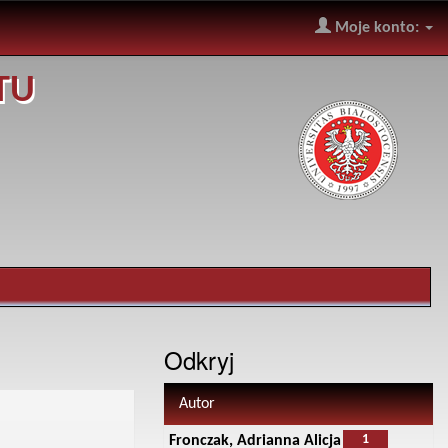
Moje konto:
TU
Odkryj
Autor
1
Fronczak, Adrianna Alicja