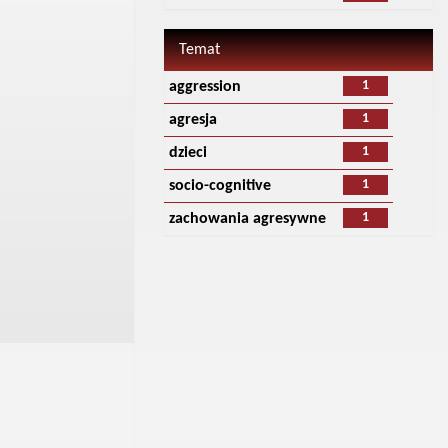
Temat
1
aggression
1
agresja
1
dzieci
1
socio-cognitive
1
zachowania agresywne