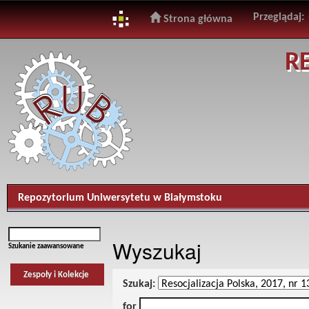
Przeglądaj:
Strona główna
Skip
R
navigation
Repozytorium Uniwersytetu w Białymstoku
Wyszukaj
Szukanie zaawansowane
Zespoły i Kolekcje
Szukaj:
for