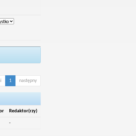
i
1
następny
or
Redaktor(rzy)
-