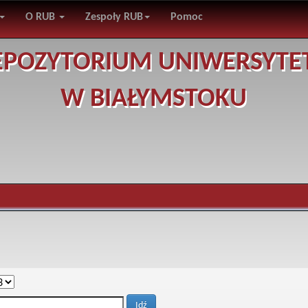
O RUB
Zespoły RUB
Pomoc
EPOZYTORIUM UNIWERSYTE
W BIAŁYMSTOKU