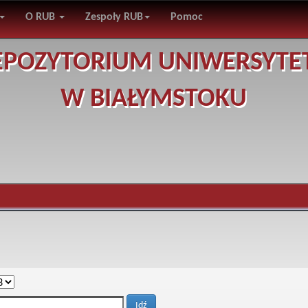
O RUB
Zespoły RUB
Pomoc
EPOZYTORIUM UNIWERSYTE
W BIAŁYMSTOKU