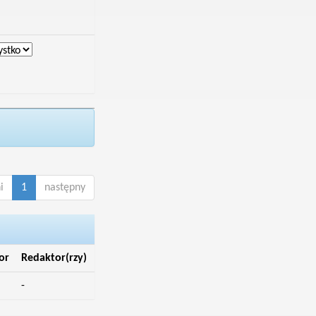
i
1
następny
or
Redaktor(rzy)
-