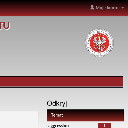
Moje konto:
TU
Odkryj
Temat
1
aggression