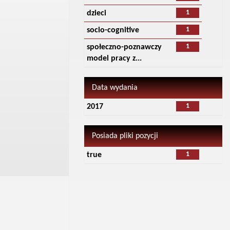
1
dzieci
1
socio-cognitive
1
społeczno-poznawczy
model pracy z...
Data wydania
1
2017
Posiada pliki pozycji
1
true