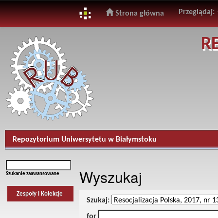
Przeglądaj:
Strona główna
Skip
R
navigation
Repozytorium Uniwersytetu w Białymstoku
Wyszukaj
Szukanie zaawansowane
Zespoły i Kolekcje
Szukaj:
for