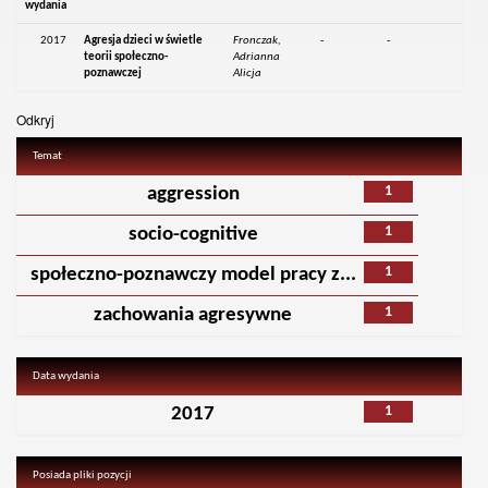
wydania
2017
Agresja dzieci w świetle
Fronczak,
-
-
teorii społeczno-
Adrianna
poznawczej
Alicja
Odkryj
Temat
1
aggression
1
socio-cognitive
1
społeczno-poznawczy model pracy z...
1
zachowania agresywne
Data wydania
1
2017
Posiada pliki pozycji