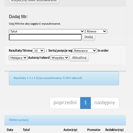
Rozpocznij nowe wyszukiwanie
Dodaj filtr:
Uzyj filtrów aby zagęścić wyszukiwanie.
Rezultaty/Strona
|
Sortuj pozycje wg
In order
Autorzy/rekord
Rezultaty 1-1 z 1 (Czas wyszukiwania: 0.002 sekund).
poprzedni
1
następny
Odsłon pozycji:
Data
Tytuł
Autor(rzy)
Promotor
Redaktor(rzy)