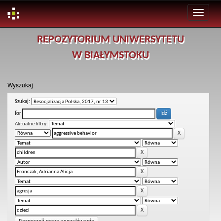
Skip
REPOZYTORIUM UNIWERSYTETU
navigation
W BIAŁYMSTOKU
Wyszukaj
Szukaj:
for
Aktualne filtry: