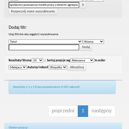
Rozpocznij nowe wyszukiwanie
Dodaj filtr:
Uzyj filtrów aby zagęścić wyszukiwanie.
Rezultaty/Strona
|
Sortuj pozycje wg
In order
Autorzy/rekord
Rezultaty 1-1 z 1 (Czas wyszukiwania: 0.001 sekund).
poprzedni
1
następny
Odsłon pozycji: