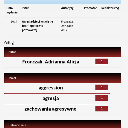
Data
Tytuł
Autor(rzy)
Promotor
Redaktor(rzy)
wydania
2017
Agresja dzieci w świetle
Fronczak,
-
-
teorii społeczno-
Adrianna
poznawczej
Alicja
Odkryj
Autor
1
Fronczak, Adrianna Alicja
Temat
1
aggression
1
agresja
1
zachowania agresywne
Data wydania