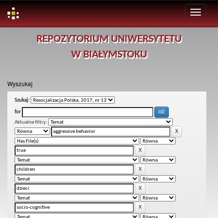
Skip
REPOZYTORIUM UNIWERSYTETU
navigation
W BIAŁYMSTOKU
Wyszukaj
Szukaj:
for
Aktualne filtry: