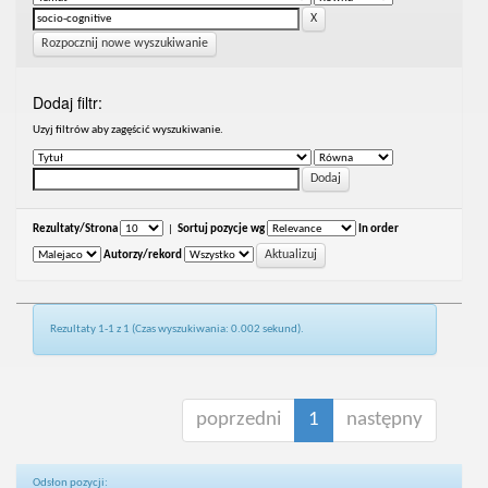
Rozpocznij nowe wyszukiwanie
Dodaj filtr:
Uzyj filtrów aby zagęścić wyszukiwanie.
Rezultaty/Strona
|
Sortuj pozycje wg
In order
Autorzy/rekord
Rezultaty 1-1 z 1 (Czas wyszukiwania: 0.002 sekund).
poprzedni
1
następny
Odsłon pozycji: