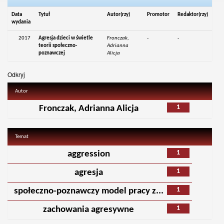
Data
Tytuł
Autor(rzy)
Promotor
Redaktor(rzy)
wydania
2017
Agresja dzieci w świetle
Fronczak,
-
-
teorii społeczno-
Adrianna
poznawczej
Alicja
Odkryj
Autor
1
Fronczak, Adrianna Alicja
Temat
1
aggression
1
agresja
1
społeczno-poznawczy model pracy z...
1
zachowania agresywne