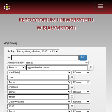
Skip
REPOZYTORIUM UNIWERSYTETU
navigation
W BIAŁYMSTOKU
Wyszukaj
Szukaj:
for
Aktualne filtry: