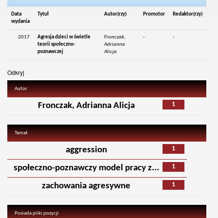
Data
Tytuł
Autor(rzy)
Promotor
Redaktor(rzy)
wydania
2017
Agresja dzieci w świetle
Fronczak,
-
-
teorii społeczno-
Adrianna
poznawczej
Alicja
Odkryj
Autor
1
Fronczak, Adrianna Alicja
Temat
1
aggression
1
społeczno-poznawczy model pracy z...
1
zachowania agresywne
Posiada pliki pozycji