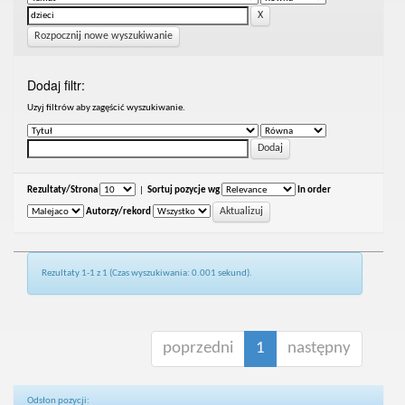
Rozpocznij nowe wyszukiwanie
Dodaj filtr:
Uzyj filtrów aby zagęścić wyszukiwanie.
Rezultaty/Strona
|
Sortuj pozycje wg
In order
Autorzy/rekord
Rezultaty 1-1 z 1 (Czas wyszukiwania: 0.001 sekund).
poprzedni
1
następny
Odsłon pozycji: