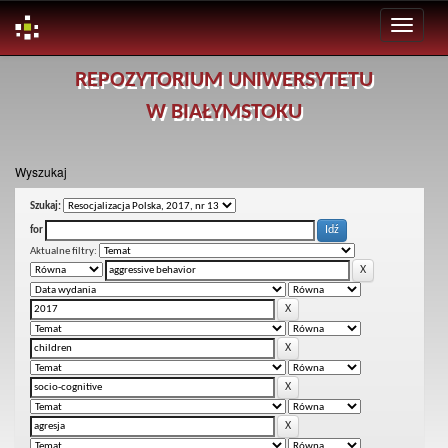
Skip
REPOZYTORIUM UNIWERSYTETU
navigation
W BIAŁYMSTOKU
Wyszukaj
Szukaj:
for
Aktualne filtry: