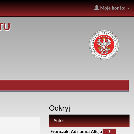
Moje konto:
TU
Odkryj
Autor
1
Fronczak, Adrianna Alicja