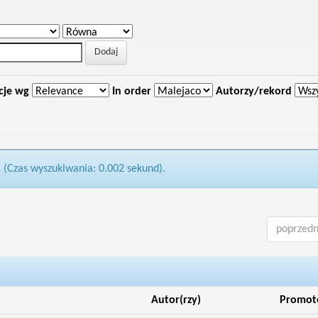
cje wg
In order
Autorzy/rekord
1 (Czas wyszukiwania: 0.002 sekund).
poprzedn
Autor(rzy)
Promot