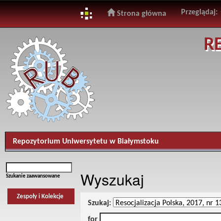
Przeglądaj:
Strona główna
Skip
R
navigation
Repozytorium Uniwersytetu w Białymstoku
Wyszukaj
Szukanie zaawansowane
Zespoły i Kolekcje
Szukaj:
for