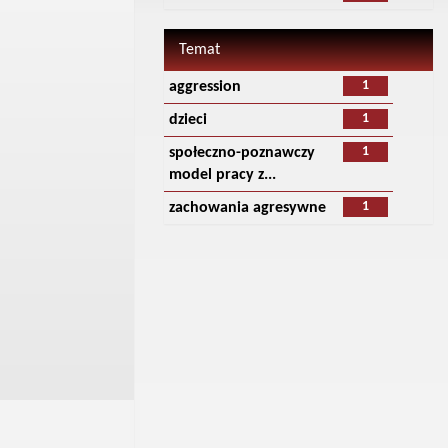
Temat
1
aggression
1
dzieci
1
społeczno-poznawczy
model pracy z...
1
zachowania agresywne