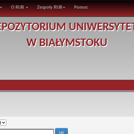
O RUB
Zespoły RUB
Pomoc
EPOZYTORIUM UNIWERSYTE
W BIAŁYMSTOKU