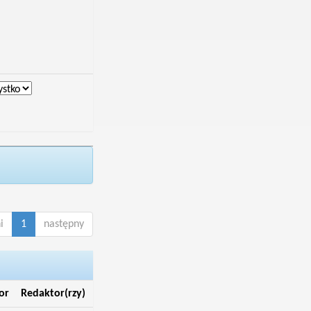
i
1
następny
or
Redaktor(rzy)