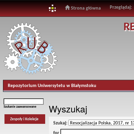
Przeglądaj:
Strona główna
Skip
R
navigation
Repozytorium Uniwersytetu w Białymstoku
Wyszukaj
Szukanie zaawansowane
Zespoły i Kolekcje
Szukaj:
for