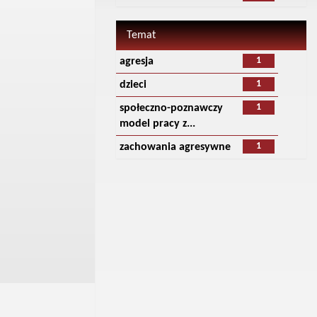
Temat
1
agresja
1
dzieci
1
społeczno-poznawczy
model pracy z...
1
zachowania agresywne