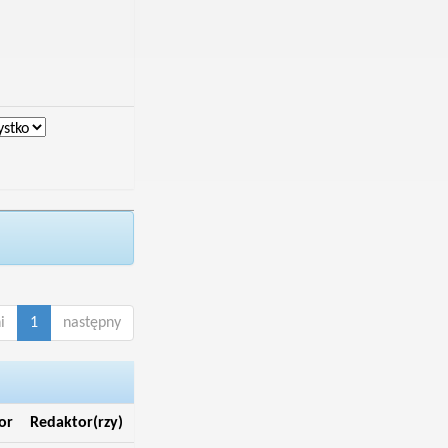
i
1
następny
or
Redaktor(rzy)