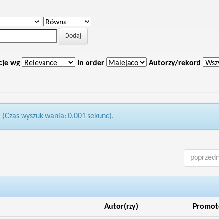
cje wg
In order
Autorzy/rekord
1 (Czas wyszukiwania: 0.001 sekund).
poprzedn
Autor(rzy)
Promot