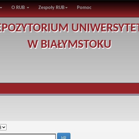
O RUB
Zespoły RUB
Pomoc
EPOZYTORIUM UNIWERSYTE
W BIAŁYMSTOKU