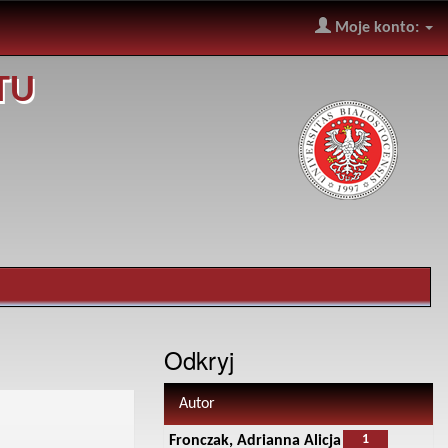
Moje konto:
TU
Odkryj
Autor
1
Fronczak, Adrianna Alicja