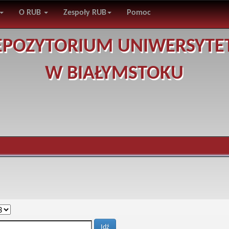
O RUB
Zespoły RUB
Pomoc
EPOZYTORIUM UNIWERSYTE
W BIAŁYMSTOKU