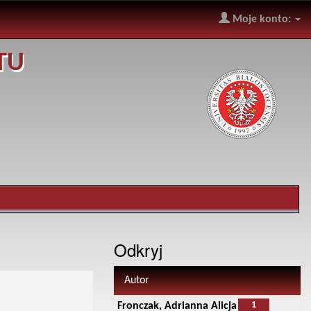
Moje konto:
TU
Odkryj
Autor
1
Fronczak, Adrianna Alicja