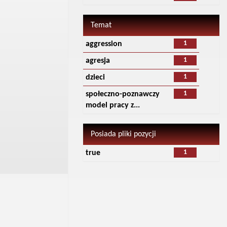
Temat
1
aggression
1
agresja
1
dzieci
1
społeczno-poznawczy
model pracy z...
Posiada pliki pozycji
1
true