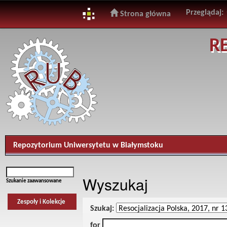
Przeglądaj:
Strona główna
Skip
R
navigation
Repozytorium Uniwersytetu w Białymstoku
Wyszukaj
Szukanie zaawansowane
Zespoły i Kolekcje
Szukaj:
for