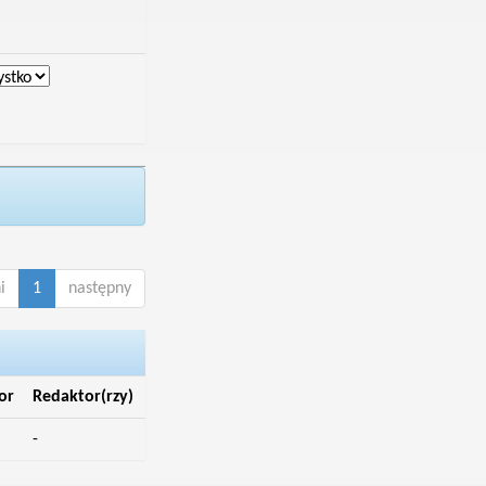
i
1
następny
or
Redaktor(rzy)
-