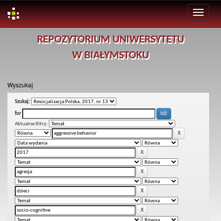
Skip
REPOZYTORIUM UNIWERSYTETU
navigation
W BIAŁYMSTOKU
Wyszukaj
Szukaj:
for
Aktualne filtry: