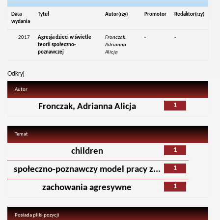
Data
Tytuł
Autor(rzy)
Promotor
Redaktor(rzy)
wydania
2017
Agresja dzieci w świetle
Fronczak,
-
-
teorii społeczno-
Adrianna
poznawczej
Alicja
Odkryj
Autor
1
Fronczak, Adrianna Alicja
Temat
1
children
1
społeczno-poznawczy model pracy z...
1
zachowania agresywne
Posiada pliki pozycji