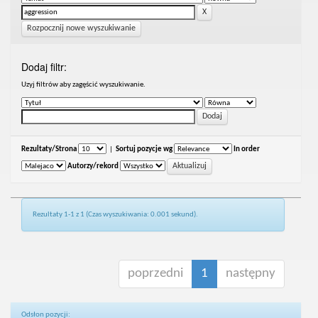
Rozpocznij nowe wyszukiwanie
Dodaj filtr:
Uzyj filtrów aby zagęścić wyszukiwanie.
Rezultaty/Strona
|
Sortuj pozycje wg
In order
Autorzy/rekord
Rezultaty 1-1 z 1 (Czas wyszukiwania: 0.001 sekund).
poprzedni
1
następny
Odsłon pozycji: