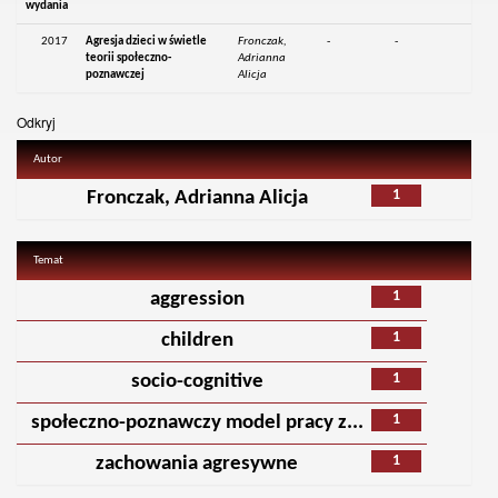
wydania
2017
Agresja dzieci w świetle
Fronczak,
-
-
teorii społeczno-
Adrianna
poznawczej
Alicja
Odkryj
Autor
1
Fronczak, Adrianna Alicja
Temat
1
aggression
1
children
1
socio-cognitive
1
społeczno-poznawczy model pracy z...
1
zachowania agresywne