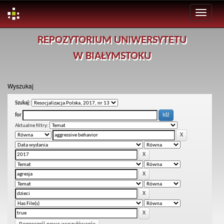
Skip
REPOZYTORIUM UNIWERSYTETU
navigation
W BIAŁYMSTOKU
Wyszukaj
Szukaj:
for
Aktualne filtry: