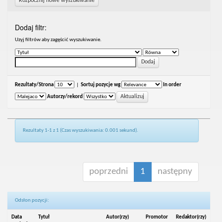
Rozpocznij nowe wyszukiwanie
Dodaj filtr:
Uzyj filtrów aby zagęścić wyszukiwanie.
Rezultaty/Strona
|
Sortuj pozycje wg
In order
Autorzy/rekord
Rezultaty 1-1 z 1 (Czas wyszukiwania: 0.001 sekund).
poprzedni
1
następny
Odsłon pozycji:
Data
Tytuł
Autor(rzy)
Promotor
Redaktor(rzy)