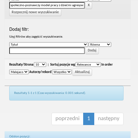
Rozpocznij nowe wyszukiwanie
Dodaj filtr:
Uzyj filtrów aby zagęścić wyszukiwanie.
Rezultaty/Strona
|
Sortuj pozycje wg
In order
Autorzy/rekord
Rezultaty 1-1 z 1 (Czas wyszukiwania: 0.001 sekund).
poprzedni
1
następny
Odsłon pozycji: