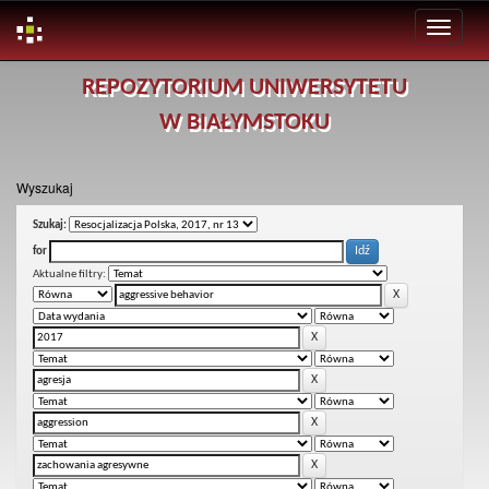
Skip
REPOZYTORIUM UNIWERSYTETU
navigation
W BIAŁYMSTOKU
Wyszukaj
Szukaj:
for
Aktualne filtry: