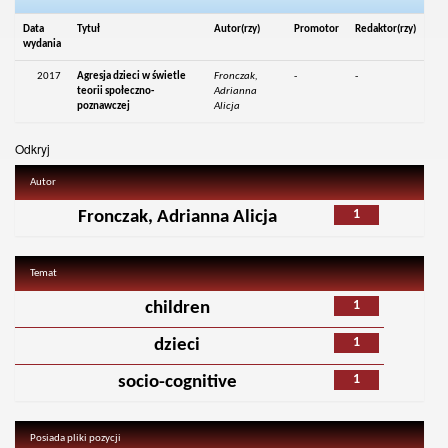
Data
Tytuł
Autor(rzy)
Promotor
Redaktor(rzy)
wydania
2017
Agresja dzieci w świetle
Fronczak,
-
-
teorii społeczno-
Adrianna
poznawczej
Alicja
Odkryj
Autor
1
Fronczak, Adrianna Alicja
Temat
1
children
1
dzieci
1
socio-cognitive
Posiada pliki pozycji