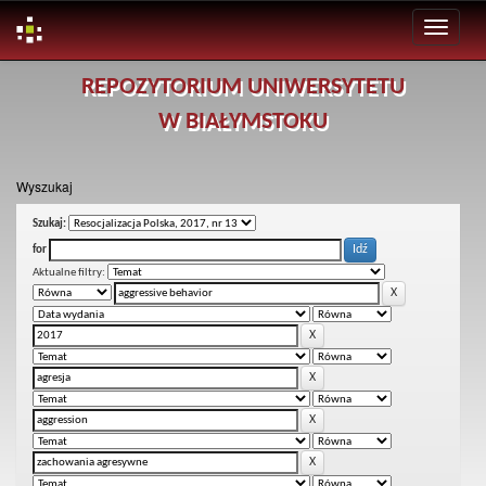
Skip
REPOZYTORIUM UNIWERSYTETU
navigation
W BIAŁYMSTOKU
Wyszukaj
Szukaj:
for
Aktualne filtry: