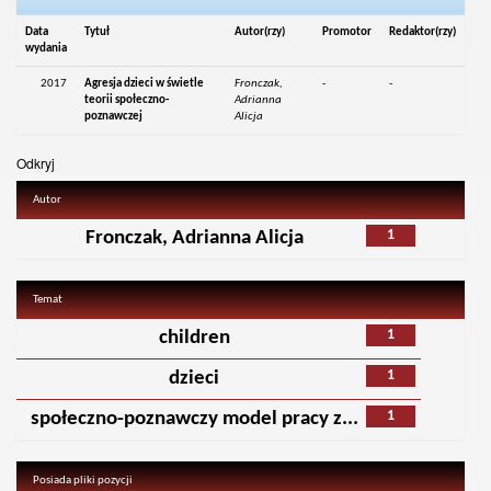
Data
Tytuł
Autor(rzy)
Promotor
Redaktor(rzy)
wydania
2017
Agresja dzieci w świetle
Fronczak,
-
-
teorii społeczno-
Adrianna
poznawczej
Alicja
Odkryj
Autor
1
Fronczak, Adrianna Alicja
Temat
1
children
1
dzieci
1
społeczno-poznawczy model pracy z...
Posiada pliki pozycji