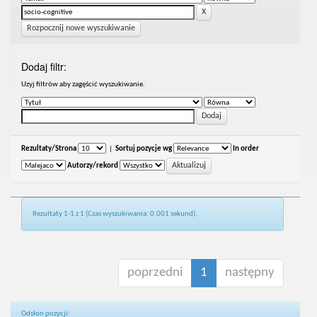
Rozpocznij nowe wyszukiwanie
Dodaj filtr:
Uzyj filtrów aby zagęścić wyszukiwanie.
Rezultaty/Strona
|
Sortuj pozycje wg
In order
Autorzy/rekord
Rezultaty 1-1 z 1 (Czas wyszukiwania: 0.001 sekund).
poprzedni
1
następny
Odsłon pozycji: