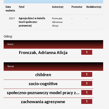
Data
Tytuł
Autor(rzy)
Promotor
Redaktor(rzy)
wydania
2017
Agresja dzieci w świetle
Fronczak,
-
-
teorii społeczno-
Adrianna
poznawczej
Alicja
Odkryj
Autor
1
Fronczak, Adrianna Alicja
Temat
1
children
1
socio-cognitive
1
społeczno-poznawczy model pracy z...
1
zachowania agresywne