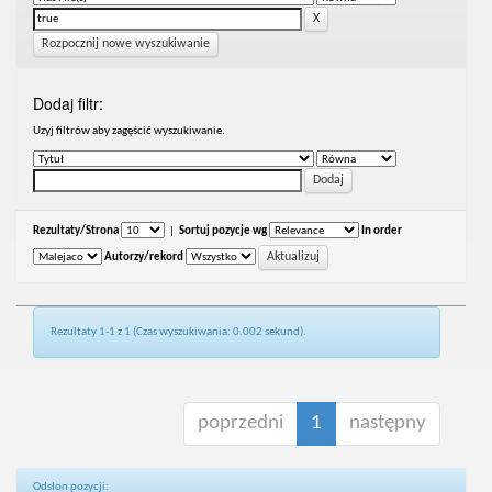
Rozpocznij nowe wyszukiwanie
Dodaj filtr:
Uzyj filtrów aby zagęścić wyszukiwanie.
Rezultaty/Strona
|
Sortuj pozycje wg
In order
Autorzy/rekord
Rezultaty 1-1 z 1 (Czas wyszukiwania: 0.002 sekund).
poprzedni
1
następny
Odsłon pozycji: