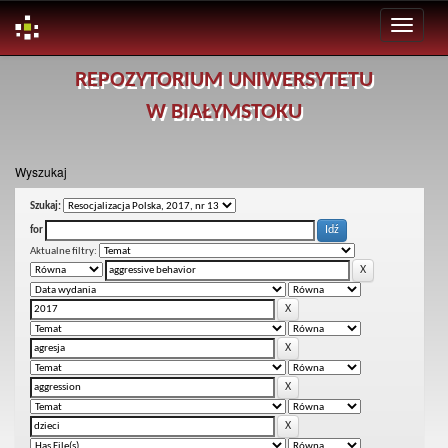
Skip
REPOZYTORIUM UNIWERSYTETU
navigation
W BIAŁYMSTOKU
Wyszukaj
Szukaj:
for
Aktualne filtry: