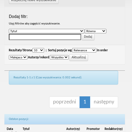
Rozpocznij nowe wyszukiwanie
Dodaj filtr:
Uzyj filtrów aby zagęścić wyszukiwanie.
Rezultaty/Strona
|
Sortuj pozycje wg
In order
Autorzy/rekord
Rezultaty 1-1 z 1 (Czas wyszukiwania: 0.002 sekund).
poprzedni
1
następny
Odsłon pozycji:
Data
Tytuł
Autor(rzy)
Promotor
Redaktor(rzy)