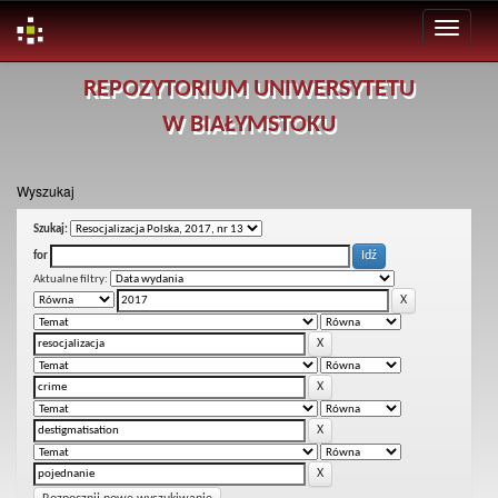
Skip
REPOZYTORIUM UNIWERSYTETU
navigation
W BIAŁYMSTOKU
Wyszukaj
Szukaj:
for
Aktualne filtry: