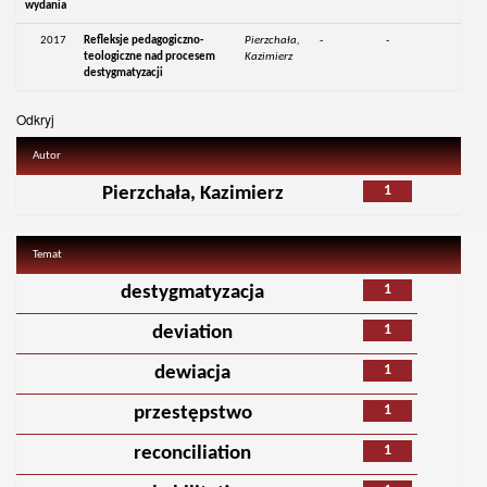
wydania
2017
Refleksje pedagogiczno-
Pierzchała,
-
-
teologiczne nad procesem
Kazimierz
destygmatyzacji
Odkryj
Autor
1
Pierzchała, Kazimierz
Temat
1
destygmatyzacja
1
deviation
1
dewiacja
1
przestępstwo
1
reconciliation