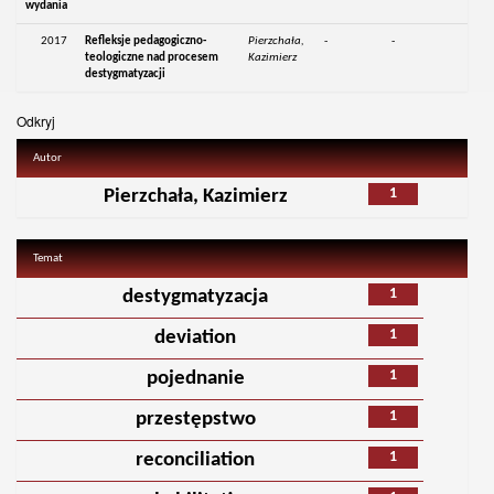
wydania
2017
Refleksje pedagogiczno-
Pierzchała,
-
-
teologiczne nad procesem
Kazimierz
destygmatyzacji
Odkryj
Autor
1
Pierzchała, Kazimierz
Temat
1
destygmatyzacja
1
deviation
1
pojednanie
1
przestępstwo
1
reconciliation