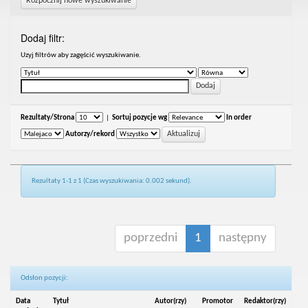
Rozpocznij nowe wyszukiwanie
Dodaj filtr:
Uzyj filtrów aby zagęścić wyszukiwanie.
Rezultaty/Strona
|
Sortuj pozycje wg
In order
Autorzy/rekord
Rezultaty 1-1 z 1 (Czas wyszukiwania: 0.002 sekund).
poprzedni
1
następny
Odsłon pozycji:
Data
Tytuł
Autor(rzy)
Promotor
Redaktor(rzy)