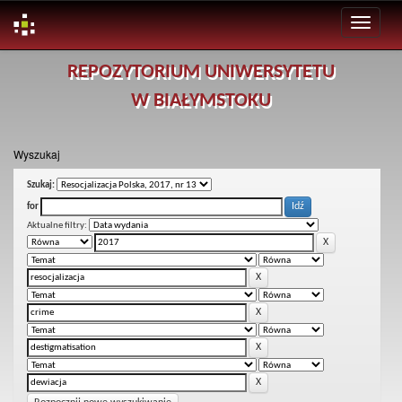
Skip
REPOZYTORIUM UNIWERSYTETU
navigation
W BIAŁYMSTOKU
Wyszukaj
Szukaj:
for
Aktualne filtry: