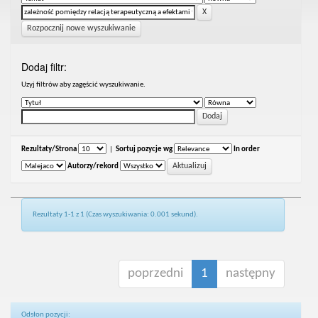
Rozpocznij nowe wyszukiwanie
Dodaj filtr:
Uzyj filtrów aby zagęścić wyszukiwanie.
Rezultaty/Strona
|
Sortuj pozycje wg
In order
Autorzy/rekord
Rezultaty 1-1 z 1 (Czas wyszukiwania: 0.001 sekund).
poprzedni
1
następny
Odsłon pozycji: