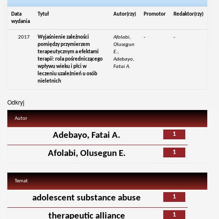
Data
Tytuł
Autor(rzy)
Promotor
Redaktor(rzy)
wydania
2017
Wyjaśnienie zależności
Afolabi,
-
-
pomiędzy przymierzem
Olusegun
terapeutycznym a efektami
E.;
terapii: rola pośredniczącego
Adebayo,
wpływu wieku i płci w
Fatai A.
leczeniu uzależnień u osób
nieletnich
Odkryj
Autor
1
Adebayo, Fatai A.
1
Afolabi, Olusegun E.
Temat
1
adolescent substance abuse
1
therapeutic alliance