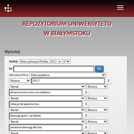
Skip
REPOZYTORIUM UNIWERSYTETU
navigation
W BIAŁYMSTOKU
Wyszukaj
Szukaj:
for
Aktualne filtry: