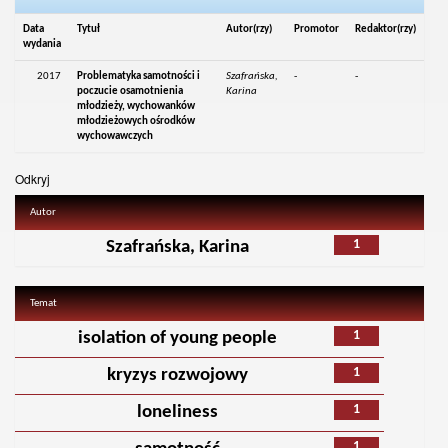
Data
Tytuł
Autor(rzy)
Promotor
Redaktor(rzy)
wydania
2017
Problematyka samotności i
Szafrańska,
-
-
poczucie osamotnienia
Karina
młodzieży, wychowanków
młodzieżowych ośrodków
wychowawczych
Odkryj
Autor
1
Szafrańska, Karina
Temat
1
isolation of young people
1
kryzys rozwojowy
1
loneliness
1