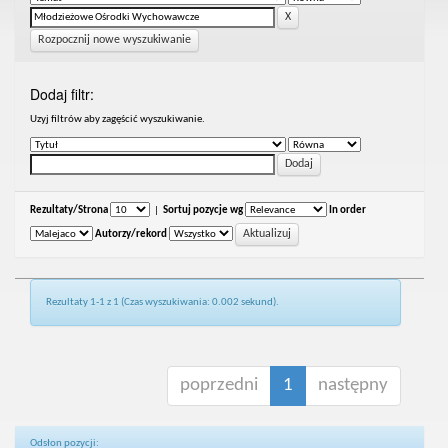
Rozpocznij nowe wyszukiwanie
Dodaj filtr:
Uzyj filtrów aby zagęścić wyszukiwanie.
Rezultaty/Strona
|
Sortuj pozycje wg
In order
Autorzy/rekord
Rezultaty 1-1 z 1 (Czas wyszukiwania: 0.002 sekund).
poprzedni
1
następny
Odsłon pozycji: