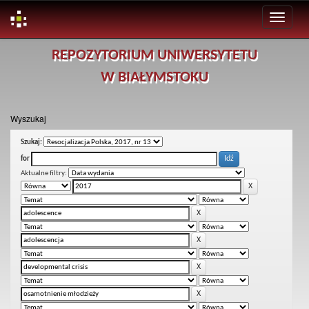
Skip
REPOZYTORIUM UNIWERSYTETU
navigation
W BIAŁYMSTOKU
Wyszukaj
Szukaj:
for
Aktualne filtry: