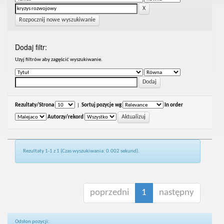
Rozpocznij nowe wyszukiwanie
Dodaj filtr:
Uzyj filtrów aby zagęścić wyszukiwanie.
Rezultaty/Strona
|
Sortuj pozycje wg
In order
Autorzy/rekord
Rezultaty 1-1 z 1 (Czas wyszukiwania: 0.002 sekund).
poprzedni
1
następny
Odsłon pozycji: