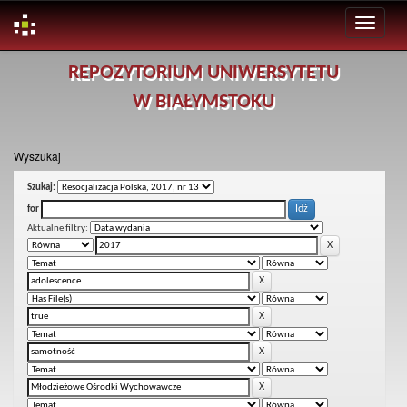
Skip
REPOZYTORIUM UNIWERSYTETU
navigation
W BIAŁYMSTOKU
Wyszukaj
Szukaj:
for
Aktualne filtry: