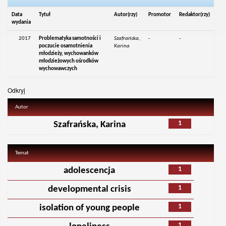
Data
Tytuł
Autor(rzy)
Promotor
Redaktor(rzy)
wydania
2017
Problematyka samotności i
Szafrańska,
-
-
poczucie osamotnienia
Karina
młodzieży, wychowanków
młodzieżowych ośrodków
wychowawczych
Odkryj
Autor
1
Szafrańska, Karina
Temat
1
adolescencja
1
developmental crisis
1
isolation of young people
1