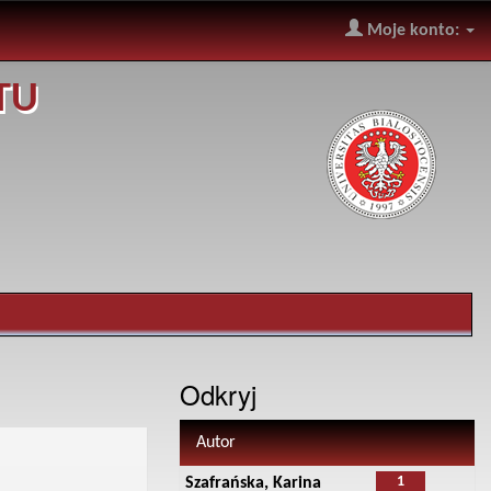
Moje konto:
TU
Odkryj
Autor
1
Szafrańska, Karina