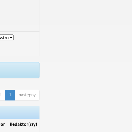
i
1
następny
tor
Redaktor(rzy)