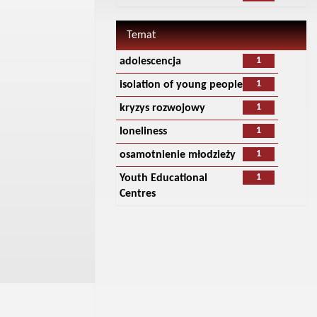
Temat
1
adolescencja
1
isolation of young people
1
kryzys rozwojowy
1
loneliness
1
osamotnienie młodzieży
1
Youth Educational
Centres