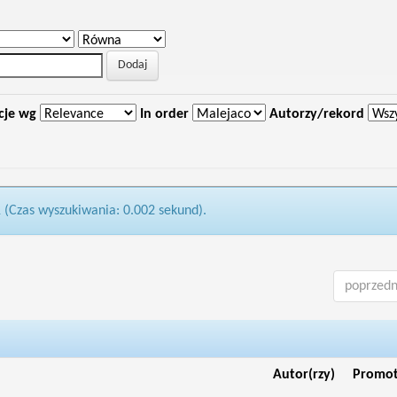
cje wg
In order
Autorzy/rekord
1 (Czas wyszukiwania: 0.002 sekund).
poprzedn
Autor(rzy)
Promo