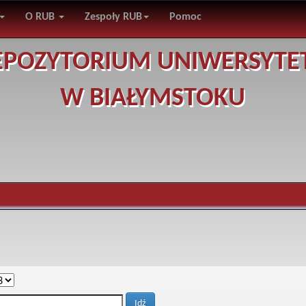
O RUB
Zespoły RUB
Pomoc
EPOZYTORIUM UNIWERSYTE
W BIAŁYMSTOKU