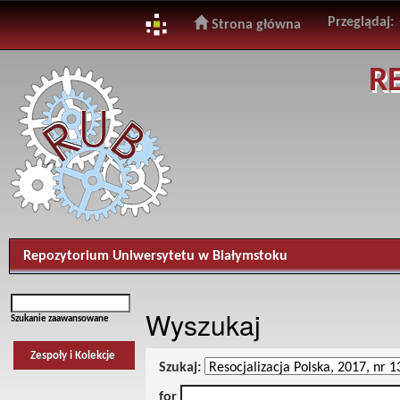
Przeglądaj:
Strona główna
Skip
R
navigation
Repozytorium Uniwersytetu w Białymstoku
Wyszukaj
Szukanie zaawansowane
Zespoły i Kolekcje
Szukaj:
for