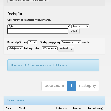
Rozpocznij nowe wyszukiwanie
Dodaj filtr:
Uzyj filtrów aby zagęścić wyszukiwanie.
Rezultaty/Strona
|
Sortuj pozycje wg
In order
Autorzy/rekord
Rezultaty 1-1 z 1 (Czas wyszukiwania: 0.001 sekund).
poprzedni
1
następny
Odsłon pozycji:
Data
Tytuł
Autor(rzy)
Promotor
Redaktor(rzy)