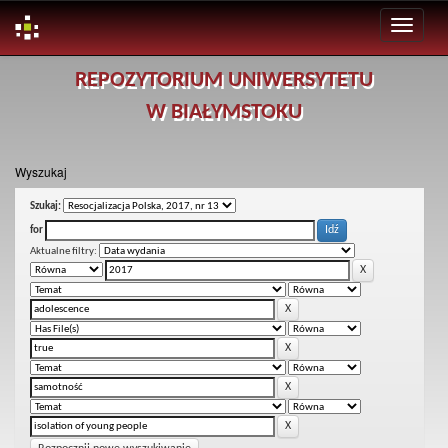
Skip
REPOZYTORIUM UNIWERSYTETU
navigation
W BIAŁYMSTOKU
Wyszukaj
Szukaj:
for
Aktualne filtry: