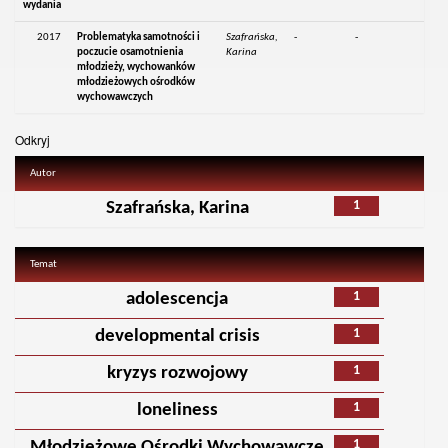
wydania
2017
Problematyka samotności i
Szafrańska,
-
-
poczucie osamotnienia
Karina
młodzieży, wychowanków
młodzieżowych ośrodków
wychowawczych
Odkryj
Autor
1
Szafrańska, Karina
Temat
1
adolescencja
1
developmental crisis
1
kryzys rozwojowy
1
loneliness
1
Młodzieżowe Ośrodki Wychowawcze