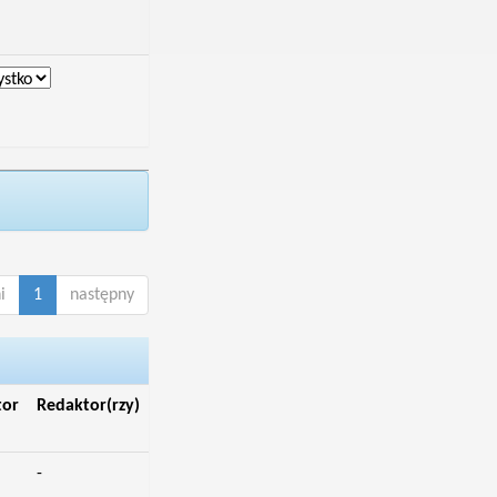
i
1
następny
tor
Redaktor(rzy)
-