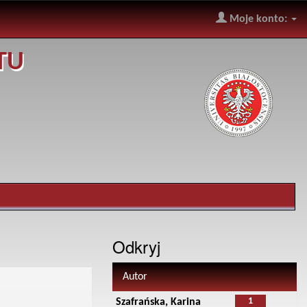
Moje konto:
TU
Odkryj
Autor
1
Szafrańska, Karina