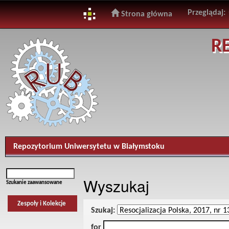
Przeglądaj:
Strona główna
Skip
R
navigation
Repozytorium Uniwersytetu w Białymstoku
Wyszukaj
Szukanie zaawansowane
Zespoły i Kolekcje
Szukaj:
for