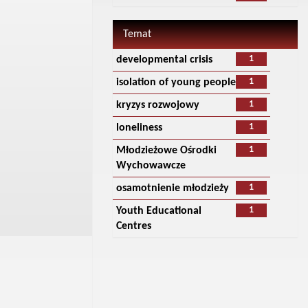
Temat
1
developmental crisis
1
isolation of young people
1
kryzys rozwojowy
1
loneliness
1
Młodzieżowe Ośrodki
Wychowawcze
1
osamotnienie młodzieży
1
Youth Educational
Centres