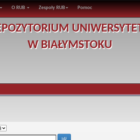
O RUB
Zespoły RUB
Pomoc
EPOZYTORIUM UNIWERSYTE
W BIAŁYMSTOKU