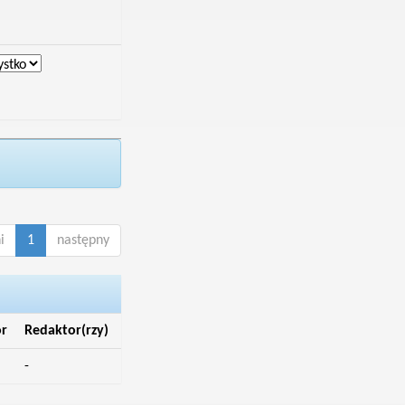
i
1
następny
r
Redaktor(rzy)
-