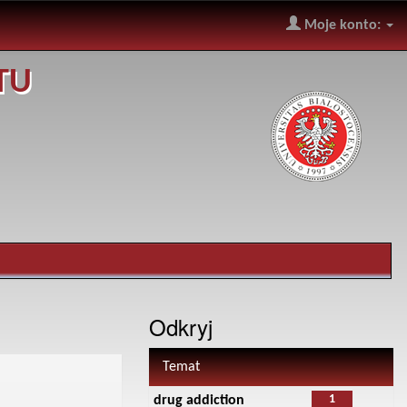
Moje konto:
TU
Odkryj
Temat
1
drug addiction