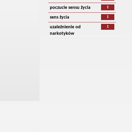
1
poczucie sensu życia
1
sens życia
1
uzależnienie od
narkotyków