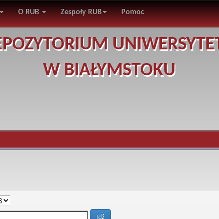
O RUB
Zespoły RUB
Pomoc
EPOZYTORIUM UNIWERSYTE
W BIAŁYMSTOKU