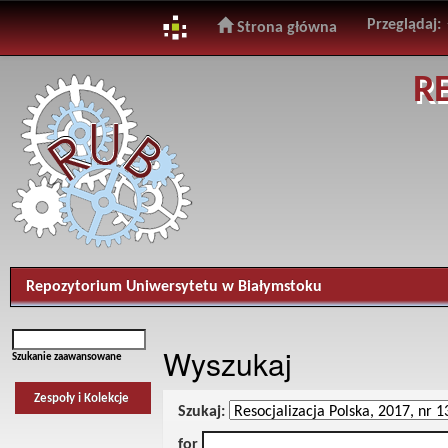
Przeglądaj:
Strona główna
Skip
R
navigation
Repozytorium Uniwersytetu w Białymstoku
Wyszukaj
Szukanie zaawansowane
Zespoły i Kolekcje
Szukaj:
for