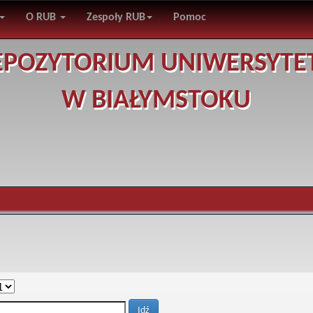
O RUB
Zespoły RUB
Pomoc
EPOZYTORIUM UNIWERSYTE
W BIAŁYMSTOKU