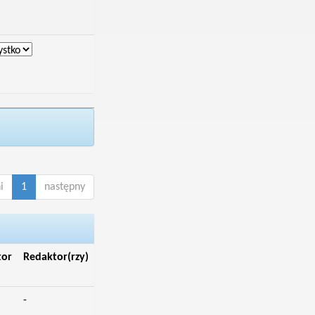
i
1
następny
tor
Redaktor(rzy)
-