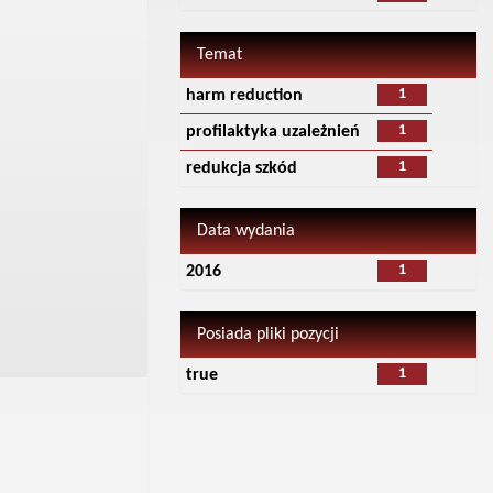
Temat
1
harm reduction
1
profilaktyka uzależnień
1
redukcja szkód
Data wydania
1
2016
Posiada pliki pozycji
1
true