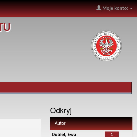
Moje konto:
TU
Odkryj
Autor
1
Dubiel, Ewa