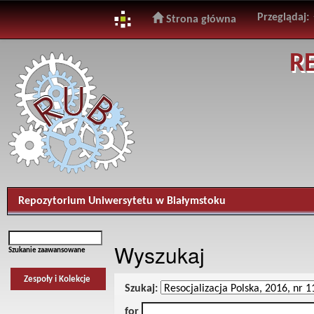
Przeglądaj:
Strona główna
Skip
R
navigation
Repozytorium Uniwersytetu w Białymstoku
Wyszukaj
Szukanie zaawansowane
Zespoły i Kolekcje
Szukaj:
for