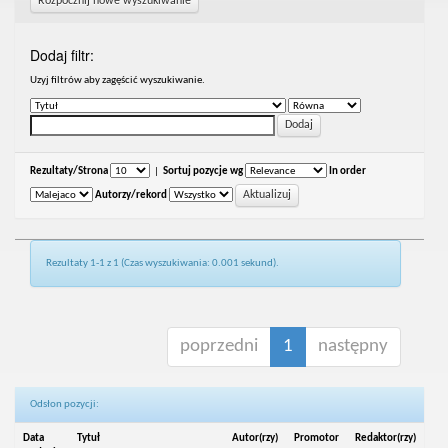
Rozpocznij nowe wyszukiwanie
Dodaj filtr:
Uzyj filtrów aby zagęścić wyszukiwanie.
Rezultaty/Strona
|
Sortuj pozycje wg
In order
Autorzy/rekord
Rezultaty 1-1 z 1 (Czas wyszukiwania: 0.001 sekund).
poprzedni
1
następny
Odsłon pozycji:
Data
Tytuł
Autor(rzy)
Promotor
Redaktor(rzy)