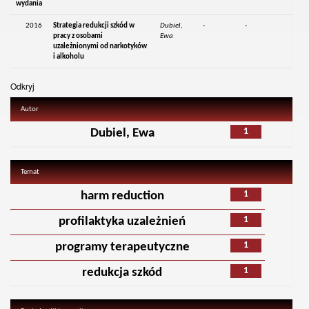
wydania
2016
Strategia redukcji szkód w
Dubiel,
-
-
pracy z osobami
Ewa
uzależnionymi od narkotyków
i alkoholu
Odkryj
Autor
1
Dubiel, Ewa
Temat
1
harm reduction
1
profilaktyka uzależnień
1
programy terapeutyczne
1
redukcja szkód