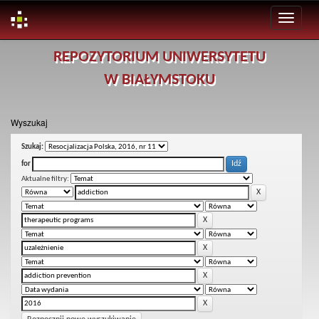
Skip
REPOZYTORIUM UNIWERSYTETU
navigation
W BIAŁYMSTOKU
Wyszukaj
Szukaj:
for
Aktualne filtry: