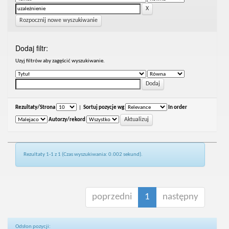
Rozpocznij nowe wyszukiwanie
Dodaj filtr:
Uzyj filtrów aby zagęścić wyszukiwanie.
Rezultaty/Strona
|
Sortuj pozycje wg
In order
Autorzy/rekord
Rezultaty 1-1 z 1 (Czas wyszukiwania: 0.002 sekund).
poprzedni
1
następny
Odsłon pozycji: