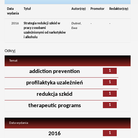
Data
Tytuł
Autor(rzy)
Promotor
Redaktor(rzy)
wydania
2016
Strategia redukcji szkód w
Dubiel,
-
-
pracy z osobami
Ewa
uzależnionymi od narkotyków
i alkoholu
Odkryj
Temat
1
addiction prevention
1
profilaktyka uzależnień
1
redukcja szkód
1
therapeutic programs
Data wydania
1
2016