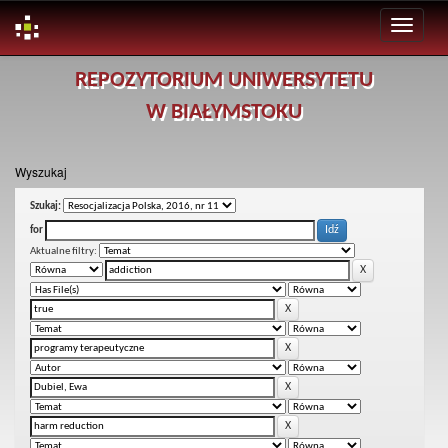
Skip
REPOZYTORIUM UNIWERSYTETU
navigation
W BIAŁYMSTOKU
Wyszukaj
Szukaj:
for
Aktualne filtry: