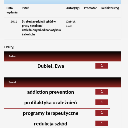
Data
Tytuł
Autor(rzy)
Promotor
Redaktor(rzy)
wydania
2016
Strategia redukcji szkód w
Dubiel,
-
-
pracy z osobami
Ewa
uzależnionymi od narkotyków
i alkoholu
Odkryj
Autor
1
Dubiel, Ewa
Temat
1
addiction prevention
1
profilaktyka uzależnień
1
programy terapeutyczne
1
redukcja szkód