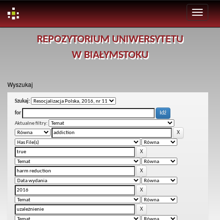
Skip
REPOZYTORIUM UNIWERSYTETU
navigation
W BIAŁYMSTOKU
Wyszukaj
Szukaj:
for
Aktualne filtry: