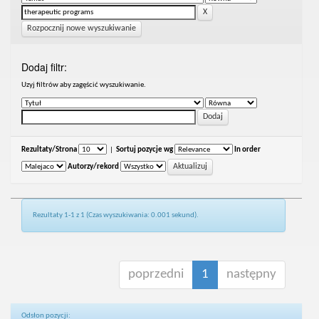
Rozpocznij nowe wyszukiwanie
Dodaj filtr:
Uzyj filtrów aby zagęścić wyszukiwanie.
Rezultaty/Strona
|
Sortuj pozycje wg
In order
Autorzy/rekord
Rezultaty 1-1 z 1 (Czas wyszukiwania: 0.001 sekund).
poprzedni
1
następny
Odsłon pozycji: