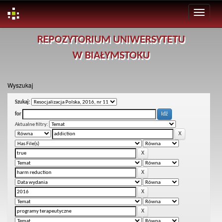
Skip
REPOZYTORIUM UNIWERSYTETU
navigation
W BIAŁYMSTOKU
Wyszukaj
Szukaj:
for
Aktualne filtry: