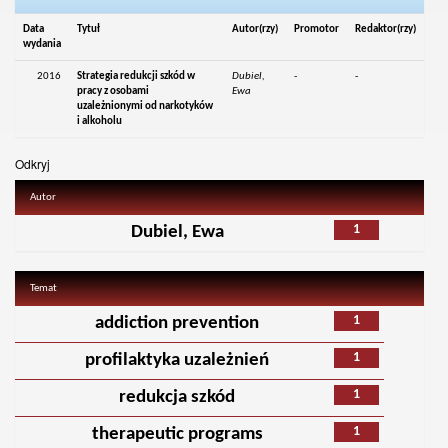
Data
Tytuł
Autor(rzy)
Promotor
Redaktor(rzy)
wydania
2016
Strategia redukcji szkód w
Dubiel,
-
-
pracy z osobami
Ewa
uzależnionymi od narkotyków
i alkoholu
Odkryj
Autor
1
Dubiel, Ewa
Temat
1
addiction prevention
1
profilaktyka uzależnień
1
redukcja szkód
1
therapeutic programs