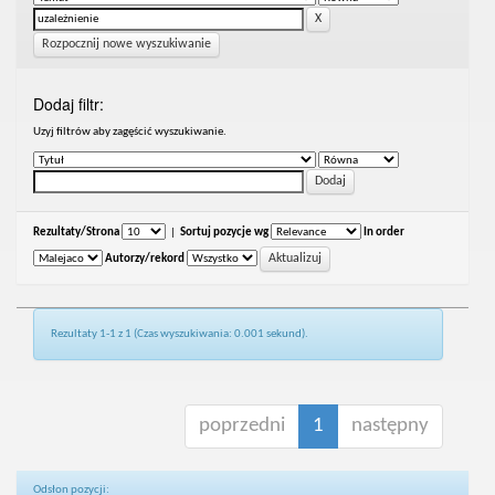
Rozpocznij nowe wyszukiwanie
Dodaj filtr:
Uzyj filtrów aby zagęścić wyszukiwanie.
Rezultaty/Strona
|
Sortuj pozycje wg
In order
Autorzy/rekord
Rezultaty 1-1 z 1 (Czas wyszukiwania: 0.001 sekund).
poprzedni
1
następny
Odsłon pozycji: