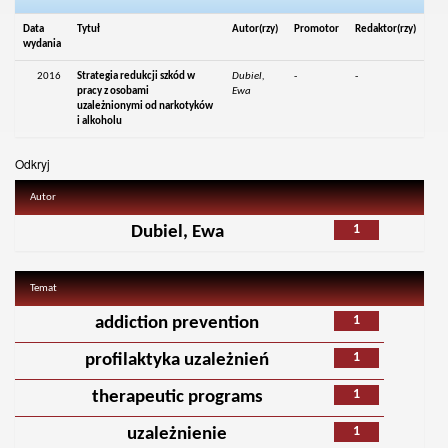
Data
Tytuł
Autor(rzy)
Promotor
Redaktor(rzy)
wydania
2016
Strategia redukcji szkód w
Dubiel,
-
-
pracy z osobami
Ewa
uzależnionymi od narkotyków
i alkoholu
Odkryj
Autor
1
Dubiel, Ewa
Temat
1
addiction prevention
1
profilaktyka uzależnień
1
therapeutic programs
1
uzależnienie