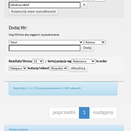
Rozpocznij nowe wyszukiwanie
Dodaj filtr:
Uzyj filtrów aby zagęścić wyszukiwanie.
Rezultaty/Strona
|
Sortuj pozycje wg
In order
Autorzy/rekord
Rezultaty 1-1 z 1 (Czas wyszukiwania: 0.001 sekund).
poprzedni
1
następny
Odsłon pozycji: