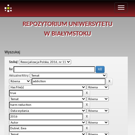
Skip
REPOZYTORIUM UNIWERSYTETU
navigation
W BIAŁYMSTOKU
Wyszukaj
Szukaj:
for
Aktualne filtry: