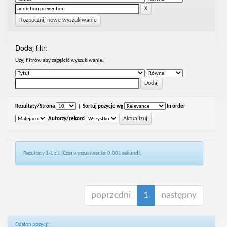
Rozpocznij nowe wyszukiwanie
Dodaj filtr:
Uzyj filtrów aby zagęścić wyszukiwanie.
Rezultaty/Strona
|
Sortuj pozycje wg
In order
Autorzy/rekord
Rezultaty 1-1 z 1 (Czas wyszukiwania: 0.001 sekund).
poprzedni
1
następny
Odsłon pozycji: