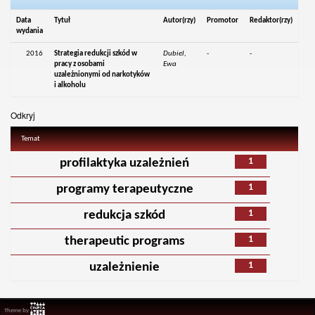
Data
Tytuł
Autor(rzy)
Promotor
Redaktor(rzy)
wydania
2016
Strategia redukcji szkód w
Dubiel,
-
-
pracy z osobami
Ewa
uzależnionymi od narkotyków
i alkoholu
Odkryj
Temat
1
profilaktyka uzależnień
1
programy terapeutyczne
1
redukcja szkód
1
therapeutic programs
1
uzależnienie
Theme by